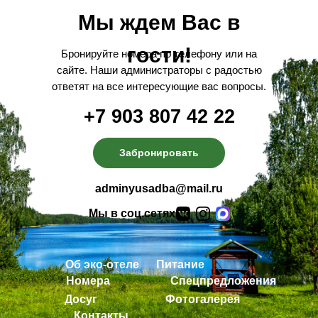
Мы ждем Вас в
гости!
Бронируйте номера по телефону или на
сайте. Наши администраторы с радостью
ответят на все интересующие вас вопросы.
+7 903 807 42 22
Забронировать
adminyusadba@mail.ru
Мы в соц.сетях:
Об эко-отеле
Питание
Номера
Спецпредложения
Досуг
Фотогалерея
Контакты